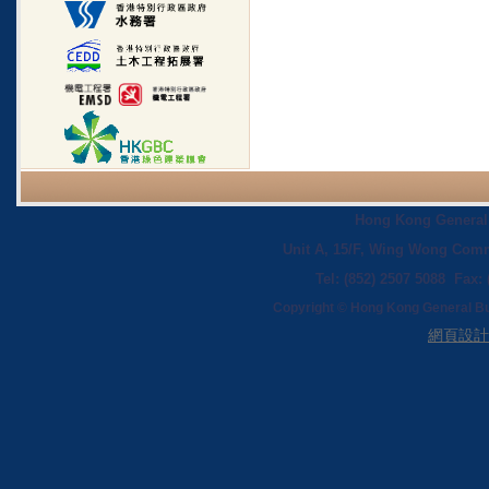
Hong Kong General 
Unit A, 15/F, Wing Wong Comm
Tel: (852) 2507 5088 Fax:
Copyright © Hong Kong General Buil
網頁設計