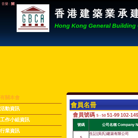
音樂 :
關
香 港 建 築 業 承 
Hong Kong General Building 
有關本會
會員名冊
活動資訊
會員號碼
51-99
102-14
5 - 50
工作小組資訊
號碼
公司名稱 Company 
行業資訊
生記(吳氏)建築有限公司
5