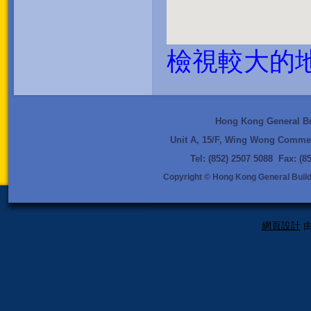
檢視較大的
Hong Kong General Bui
Unit A, 15/F, Wing Wong Commer
Tel: (852) 2507 5088 Fax: (
Copyright © Hong Kong General Buildi
網頁設計
由