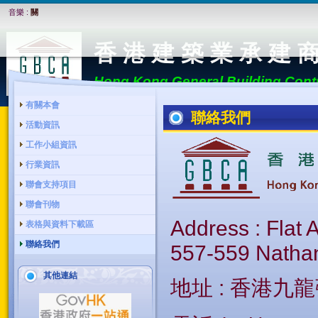
音樂 :
關
香 港 建 築 業 承 建 
Hong Kong General Building Contr
有關本會
聯絡我們
活動資訊
工作小組資訊
行業資訊
聯會支持項目
聯會刊物
Address : Flat
表格與資料下載區
聯絡我們
557-559 Natha
其他連結
地址 : 香港九龍