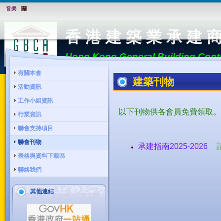
音樂 :
關
香 港 建 築 業 承 建 
Hong Kong General Building Contr
有關本會
建築刊物
活動資訊
工作小組資訊
以下刊物供各會員免費領取。
行業資訊
聯會支持項目
聯會刊物
承建指南2025-2026
表格與資料下載區
聯絡我們
其他連結