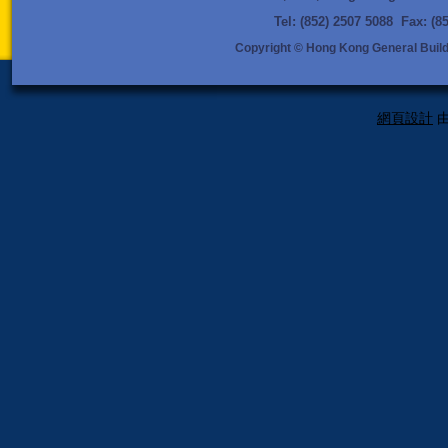
Tel: (852) 2507 5088 Fax: (
Copyright © Hong Kong General Buildi
網頁設計
由