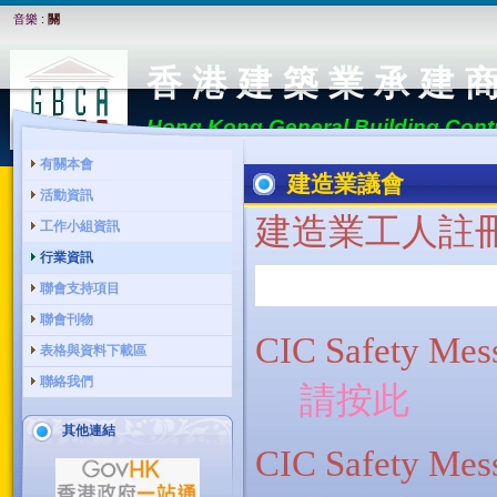
音樂 :
關
香 港 建 築 業 承 建 
Hong Kong General Building Contr
有關本會
建造業議會
活動資訊
建造業
工人註
工作小組資訊
行業資訊
聯會支持項目
聯會刊物
CIC Safety
表格與資料下載區
聯絡我們
請按此
其他連結
CIC Safety