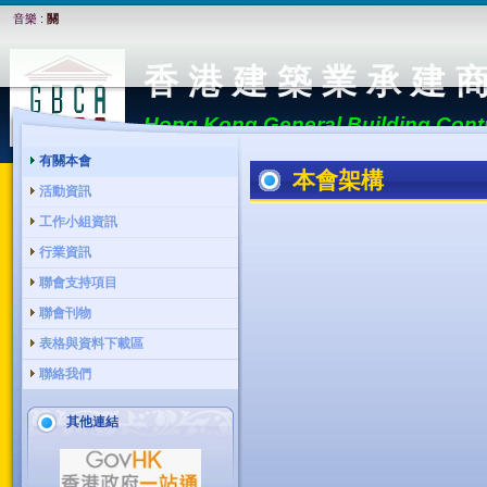
音樂 :
關
香 港 建 築 業 承 建 
Hong Kong General Building Contr
有關本會
本會架構
活動資訊
工作小組資訊
行業資訊
聯會支持項目
聯會刊物
表格與資料下載區
聯絡我們
其他連結