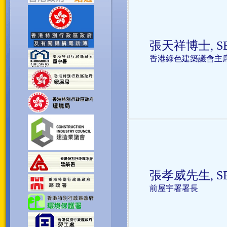
張天祥博士, S
香港綠色建築議會主
張孝威先生, SBS
前屋宇署署長