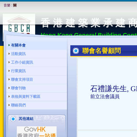
音樂 :
關
香 港 建 築 業 承 建 
Hong Kong General Building Contr
有關本會
聯會名譽顧問
活動資訊
工作小組資訊
行業資訊
聯會支持項目
石禮謙先生, GBS
聯會刊物
前立法會議員
表格與資料下載區
聯絡我們
其他連結